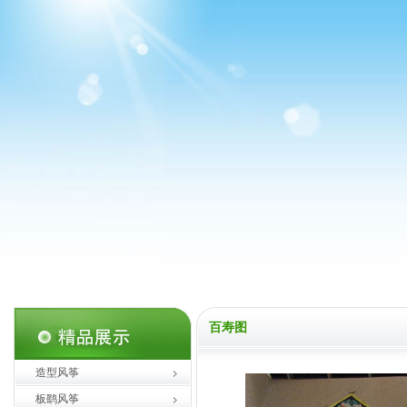
百寿图
造型风筝
板鹞风筝