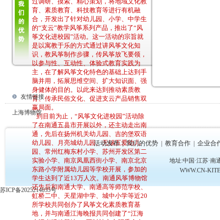
过调研、摸索、精心策划，将地域文化教
育、素质教育、科技教育等进行有机融
合，开发出了针对幼儿园、小学、中学生
的“支云”教学风筝系列产品，推出了“风
筝文化进校园”活动。这一活动的宗旨就
是以寓教于乐的方式通过讲风筝文化知
识，教风筝制作步骤，传风筝放飞要领，
以参与性、互动性、体验式教育实践为
主，在了解风筝文化特色的基础上达到手
脑并用，拓展思维空间、扩大知识面、强
身健体的目的。以此来达到推动素质教
友情链接
育、传承民俗文化、促进支云产品销售双
赢局面。
上海博物馆
到目前为止，“风筝文化进校园”活动除
了在南通五县市开展以外，还主动走出南
通，先后在扬州机关幼儿园、吉的堡双语
幼儿园、月亮城幼儿园、无锡五爱幼儿
活动发布
我们的优势
教育合作
企业合
|
|
|
园、常州红梅东村小学、苏州开发区第二
实验小学、南京凤凰西街小学、南京北京
地址:中国·江苏·南通市
东路小学附属幼儿园等学校开展，参加的
WWW.CN-KI
学生达到了近13万人次。南通风筝博物馆
还先后和南通大学、南通高等师范学校、
苏ICP备2025214035号
虹桥二中、天星湖中学、城中小学等近20
所学校共同创办了风筝文化素质教育基
地，并与南通江海晚报共同创建了“江海