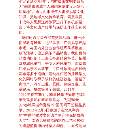
小记者活动基地”，同时被市文明委命名
为“南通市未成年人思想道德建设示范活
动基地”。通过向未成年人讲授风筝文化
知识，把地域文化传承教育、素质教育、
未成年人思想道德教育进行了有机的融
合，将文化遗产传承与保护工作落实到实
处。
我们还通过举办展览交流活动，进一步
拓展教育风筝、礼品风筝、广告风筝产品
市场。与国内外企业合作组织风筝展览、
放飞活动，促进风筝产品销售。我们目前
已成功组织了上海安亭新镇风筝节、扬州
京华城风筝节、平安人寿风筝节、南京阅
江楼风景区风筝节、可口可乐奥运吉祥物
发布等多个活动。活动在广泛传播风筝文
化的同时取得了较好的经济效益，涵括了
房地产、汽车工业、景区、保险企业、儿
童娱乐、餐饮等各个领域。2
011年、
2012年春节期间，南通风筝博物馆连续2
年受邀参加在新加坡举办、为期50天
的“春城洋溢华夏情”中国民间工艺精品展
示。2012年2月5日参加了在北京举办
的“中国非物质文化遗产生产性保护成果
大展”，南通风筝精湛的制作工艺和独特
的造型使得海内外华人华侨、世界各地游