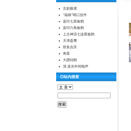
京剧脸谱
“福禄”哨口挂件
蓝印七星板鹞
蓝印六角板鹞
上古神话七连星板鹞
天津盘鹰
双鱼吉庆
寿星
大团结鹞
清.道光年间嗡声
◎站内搜索