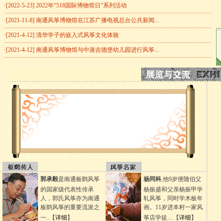
·
[2022-5-23] 2022年“518国际博物馆日”系列活动
·
[2021-11-8] 南通风筝博物馆在江苏广播电视总台公共新闻...
·
[2021-4-12] 清华学子的嵌入式风筝文化体验
·
[2021-4-12] 南通风筝博物馆与中港吉德堡幼儿园进行风筝...
郭承毅
是南通板鹞风筝
杨同科
,他9岁便随伯父
的国家级代表性传承
杨振盛和父亲杨振甲学
人，郭氏风筝亦为南通
轧风筝，同时学木板年
板鹞风筝的重要流派之
画。11岁进本村一家风
一..【
详细
】
筝店学徒…【
详细
】