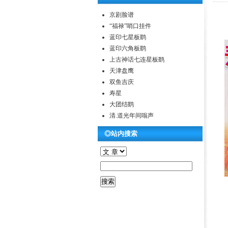
京剧脸谱
“福禄”哨口挂件
蓝印七星板鹞
蓝印六角板鹞
上古神话七连星板鹞
天津盘鹰
双鱼吉庆
寿星
大团结鹞
清.道光年间嗡声
◎站内搜索