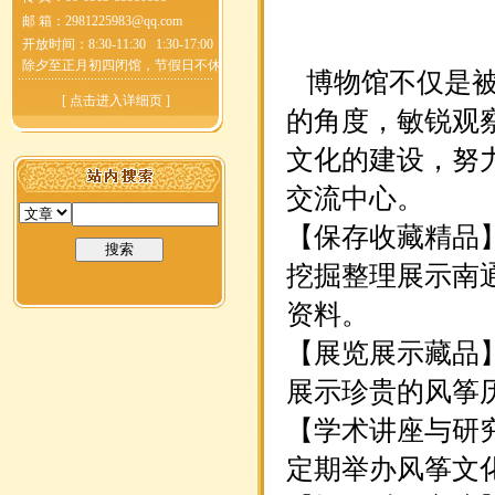
邮 箱：
2981225983@qq.com
【我们的目标是
开放时间：8:30-11:30 1:30-17:00
除夕至正月初四闭馆，节假日不休
博物馆不仅是被
[
点击进入详细页
]
的角度，敏锐观
文化的建设，努
交流中心。
【保存收藏精品
挖掘整理展示南
资料。
【展览展示藏品
展示珍贵的风筝
【学术讲座与研
定期举办风筝文