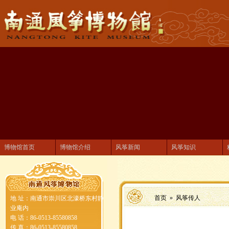
博物馆首页
博物馆介绍
风筝新闻
风筝知识
首页 »
风筝传人
地 址：南通市崇川区北濠桥东村静
业庵内
电 话：86-0513-85580858
传 真：86-0513-85580858