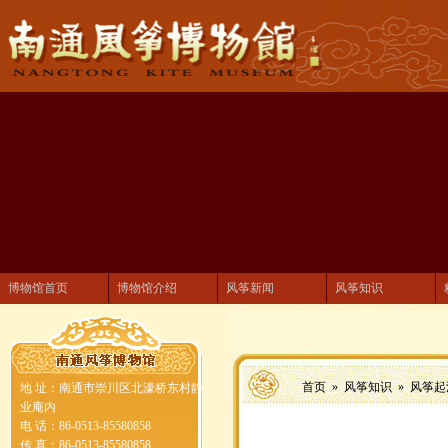
博物馆首页
博物馆介绍
风筝新闻
风筝知识
首页 »
风筝知识
»
风筝起
地 址：南通市崇川区北濠桥东村静
业庵内
电 话：86-0513-85580858
传 真：86-0513-85580858