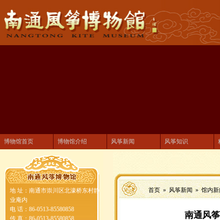
博物馆首页
博物馆介绍
风筝新闻
风筝知识
首页 »
风筝新闻
»
馆内新
地 址：南通市崇川区北濠桥东村静
业庵内
电 话：86-0513-85580858
南通风筝
传 真：86-0513-85580858