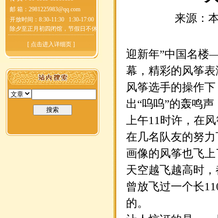
邮 箱：
2981225983@qq.com
来源：本站 
开放时间：8:30-11:30 1:30-17:00
除夕至正月初四闭馆，节假日不休
[
点击进入详细页
]
迎新年”中国名楼
幕，精彩的风筝表
风筝选手的操作下
出“呜呜”的轰鸣
上午11时许，在
在几名队友的努力
画像的风筝也飞上
天空越飞越高时，
曾放飞过一个长1
的。