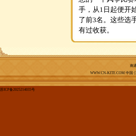
手，从1日起便开
了前3名。这些选
有过收获。
南
WWW.CN-KITE.COM 中国
苏ICP备2025214035号