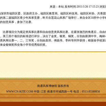
来源：本站 发布时间:2011/1/26 17:15:23 浏
由深圳市福田区委、区政府主办，福田区教育局、福田区科技局、福田区科协、共青团
的第二届福田区青少年风筝竞赛，昨天在莲花山风筝广场举行，来自全区18所中小学
的创意风筝，参加了比赛。
比赛项目分为规定类风筝比赛和自由创意类风筝比赛。在紧张激烈的角逐后，自由创
、美工四个项目的标准进行评分，决出了金奖、银奖、铜奖，分别由新洲中学、梅林
类风筝比赛一、二、三等奖，分别由袁圳、傅政伟、李科等同学获得；根据各学校派
体金银铜奖和全海小学等优秀组织奖。
南通风筝博物馆 版权所有
WWW.CN-KITE.COM 中国·江苏·南通市环城西路一号 电话：0513-85580858