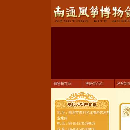
博物馆首页
博物馆介绍
风筝新
地 址：南通市崇川区北濠桥东村静
业庵内
电 话：86-0513-85580858
传 真：86-0513-85580858