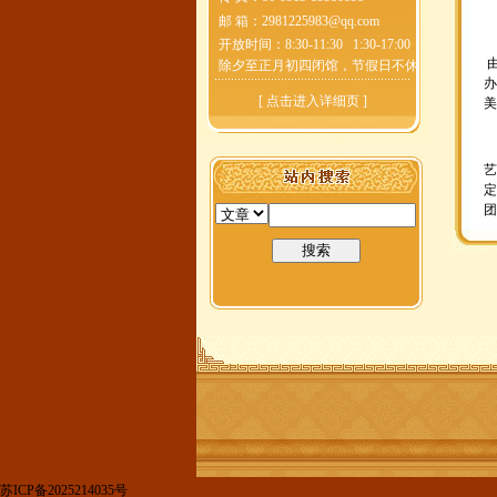
邮 箱：
2981225983@qq.com
开放时间：8:30-11:30 1:30-17:00
除夕至正月初四闭馆，节假日不休
办
[
点击进入详细页
]
美
艺
定
团
苏ICP备2025214035号