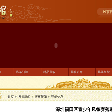
闻
风筝知识
精品风筝
风筝研究
风筝组织
首页 »
风筝新闻
»
赛事新闻
» 详细信息
深圳福田区青少年风筝赛落