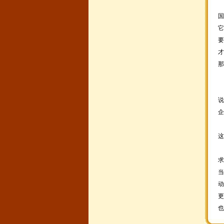
北
国
它
要
才
那
说
企
这
求
当
动
更
也