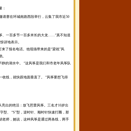
览量：
邀请赛在环城南路西段举行，云集了我市近50
筝、一百多节一百多米长的大龙……“真不知道
生惊讶地表示。
来了报名电话。他现场带来的是“梁祝”风
鹅。
静的湖水中。 “这风筝是我们和市老年风筝队
收线，就快跟地面垂直了。 “风筝要想飞得
亮出的绝活：放飞芭蕾风筝。三名才10岁出
字型、 “S”型，逆时针、顺时针快速打圈，那
胡老师，她说，这种风筝是通过两条线，两手