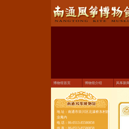
博物馆首页
博物馆介绍
风筝新
地 址：南通市崇川区北濠桥东村静
业庵内
电 话：86-0513-85580858
传 真：86-0513-85580858